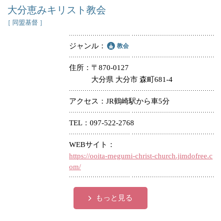
大分恵みキリスト教会
［ 同盟基督 ］
ジャンル
教会
住所
〒870-0127
大分県 大分市 森町681-4
アクセス
JR鶴崎駅から車5分
TEL
097-522-2768
WEBサイト
https://ooita-megumi-christ-church.jimdofree.c
om/
もっと見る