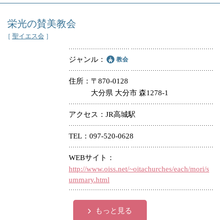
栄光の賛美教会
［
聖イエス会
］
ジャンル
教会
住所
〒870-0128
大分県 大分市 森1278-1
アクセス
JR高城駅
TEL
097-520-0628
WEBサイト
http://www.oiss.net/~oitachurches/each/mori/s
ummary.html
もっと見る