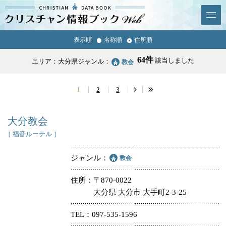
クリスチャン
表示順
名称順
住所順
News & Topics
情報ブックとは
64件
該当しました
エリア：大分県
ジャンル：
教会
情報掲載の変更・追加につい
よくあるご質問
て
1
2
3
エリア
大分教会
［ 福音ルーテル ］
ジャンル
教会
ジャンル
全選択
全解除
住所
〒870-0022
大分県 大分市 大手町2-3-25
教会
学校・幼稚園・神学校
TEL
097-535-1596
特別集会奉仕者
医療・福祉