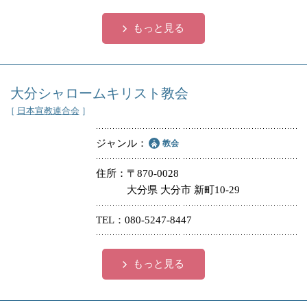
冠婚葬祭
各種団体
もっと見る
教団教派
宿泊・研修施設
お店・企業・その他
大分シャロームキリスト教会
［
日本宣教連合会
］
フリーワード
ジャンル
教会
住所
〒870-0028
大分県 大分市 新町10-29
TEL
080-5247-8447
もっと見る