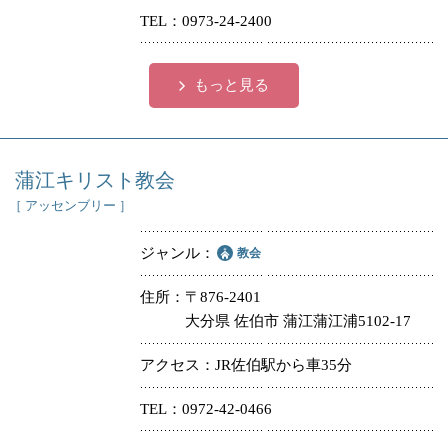
TEL
0973-24-2400
冠婚葬祭
各種団体
教団教派
宿泊・研修施設
もっと見る
お店・企業・その他
フリーワード
蒲江キリスト教会
［ アッセンブリー ］
ジャンル
教会
住所
〒876-2401
大分県 佐伯市 蒲江蒲江浦5102-17
アクセス
JR佐伯駅から車35分
TEL
0972-42-0466