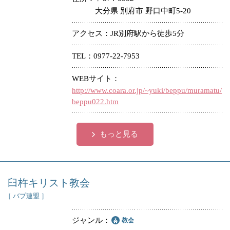
大分県 別府市 野口中町5-20
アクセス
JR別府駅から徒歩5分
TEL
0977-22-7953
WEBサイト
http://www.coara.or.jp/~yuki/beppu/muramatu/
beppu022.htm
もっと見る
臼杵キリスト教会
［ バプ連盟 ］
ジャンル
教会