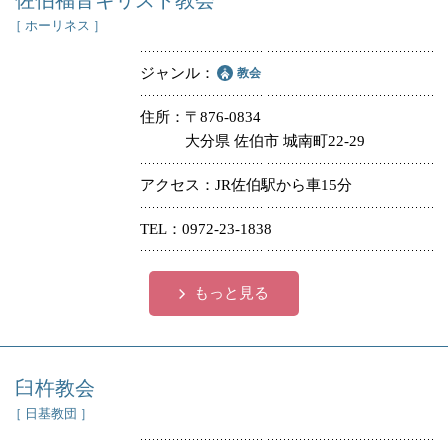
佐伯福音キリスト教会
［ ホーリネス ］
ジャンル
教会
住所
〒876-0834
大分県 佐伯市 城南町22-29
アクセス
JR佐伯駅から車15分
TEL
0972-23-1838
もっと見る
臼杵教会
［ 日基教団 ］