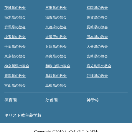
茨城県の教会
三重県の教会
福岡県の教会
栃木県の教会
滋賀県の教会
佐賀県の教会
群馬県の教会
京都府の教会
長崎県の教会
埼玉県の教会
大阪府の教会
熊本県の教会
千葉県の教会
兵庫県の教会
大分県の教会
東京都の教会
奈良県の教会
宮崎県の教会
神奈川県の教会
和歌山県の教会
鹿児島県の教会
新潟県の教会
鳥取県の教会
沖縄県の教会
富山県の教会
島根県の教会
保育園
幼稚園
神学校
キリスト教主義学校
Copyright ©2019 いのちのことば社