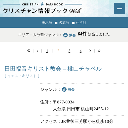
クリスチャン
表示順
名称順
住所順
News & Topics
情報ブックとは
64件
該当しました
エリア：大分県
ジャンル：
教会
情報掲載の変更・追加につい
よくあるご質問
て
1
2
3
4
エリア
日田福音キリスト教会 = 桃山チャペル
［ イエス・キリスト ］
ジャンル
教会
ジャンル
全選択
全解除
住所
〒877-0034
大分県 日田市 桃山町2455-12
教会
学校・幼稚園・神学校
アクセス
JR豊後三芳駅から徒歩10分
特別集会奉仕者
医療・福祉