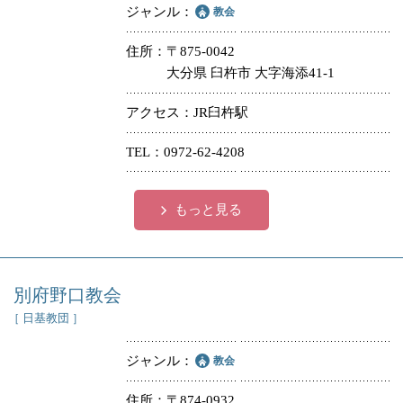
ジャンル
教会
住所
〒875-0042
大分県 臼杵市 大字海添41-1
アクセス
JR臼杵駅
TEL
0972-62-4208
もっと見る
別府野口教会
［ 日基教団 ］
ジャンル
教会
住所
〒874-0932