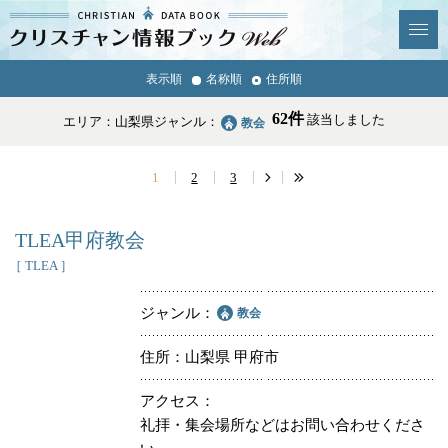
クリスチャン
表示順
名称順
住所順
News & Topics
情報ブックとは
62件
該当しました
エリア：山梨県
ジャンル：
教会
情報掲載の変更・追加につい
よくあるご質問
て
1
2
3
エリア
TLEA甲府教会
［ TLEA ］
ジャンル
教会
ジャンル
全選択
全解除
住所
山梨県 甲府市
アクセス
教会
学校・幼稚園・神学校
礼拝・集会場所などはお問い合わせくださ
特別集会奉仕者
医療・福祉