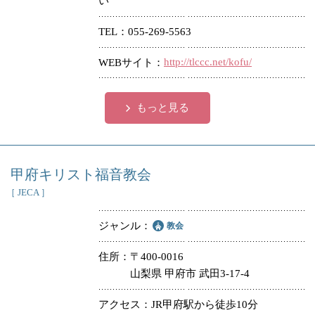
い
冠婚葬祭
各種団体
TEL
055-269-5563
教団教派
宿泊・研修施設
http://tlccc.net/kofu/
WEBサイト
お店・企業・その他
もっと見る
フリーワード
甲府キリスト福音教会
［ JECA ］
ジャンル
教会
住所
〒400-0016
山梨県 甲府市 武田3-17-4
アクセス
JR甲府駅から徒歩10分