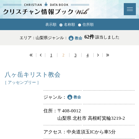
クリスチャン
表示順
名称順
住所順
News & Topics
情報ブックとは
62件
該当しました
エリア：山梨県
ジャンル：
教会
情報掲載の変更・追加につい
よくあるご質問
て
1
2
3
4
エリア
八ヶ岳キリスト教会
［ アッセンブリー ］
ジャンル
教会
ジャンル
全選択
全解除
住所
〒408-0012
山梨県 北杜市 高根町箕輪3219-2
教会
学校・幼稚園・神学校
アクセス
中央道須玉ICから車5分
特別集会奉仕者
医療・福祉