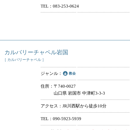
TEL
083-253-0624
冠婚葬祭
教団教派
お店・企業・その他
フリーワード
カルバリーチャペル岩国
［ カルバリーチャペル ］
ジャンル
教会
住所
〒740-0027
山口県 岩国市 中津町3-3-3
アクセス
JR川西駅から徒歩10分
TEL
090-5923-5939