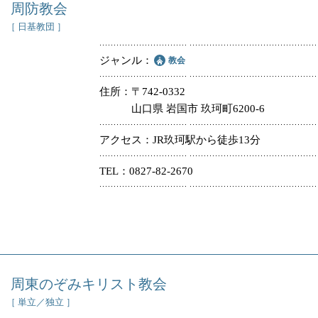
周防教会
［ 日基教団 ］
ジャンル
教会
住所
〒742-0332
山口県 岩国市 玖珂町6200-6
アクセス
JR玖珂駅から徒歩13分
TEL
0827-82-2670
周東のぞみキリスト教会
［ 単立／独立 ］