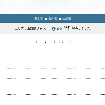
表示順
名称順
住所順
News & Topics
95件
該当しました
エリア：山口県
ジャンル：
教会
情報掲載の変更・追加について
1
2
3
学校・幼稚園・神学校
医療・福祉