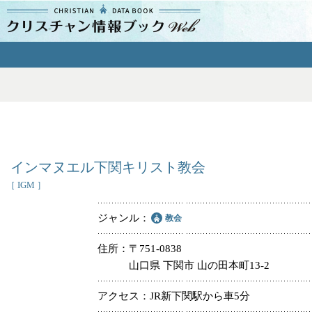
クリスチャン
情報ブックとは
よくあるご質問
エリア
インマヌエル下関キリスト教会
［ IGM ］
ジャンル
教会
ジャンル
住所
〒751-0838
山口県 下関市 山の田本町13-2
教会
アクセス
JR新下関駅から車5分
特別集会奉仕者