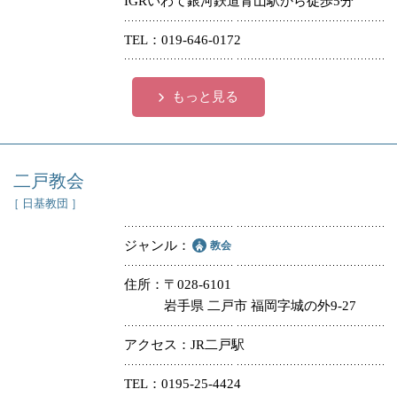
IGRいわて銀河鉄道青山駅から徒歩5分
冠婚葬祭
各種団体
TEL
019-646-0172
教団教派
宿泊・研修施設
もっと見る
お店・企業・その他
フリーワード
二戸教会
［ 日基教団 ］
ジャンル
教会
住所
〒028-6101
岩手県 二戸市 福岡字城の外9-27
アクセス
JR二戸駅
TEL
0195-25-4424