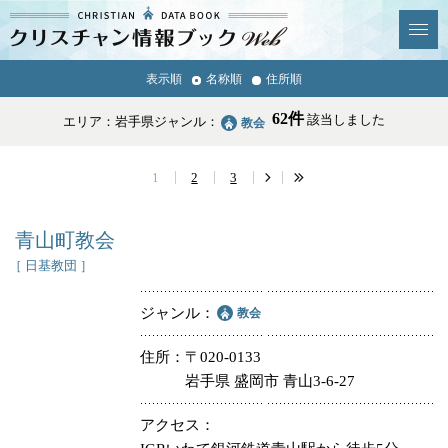
クリスチャン
表示順
名称順
住所順
News & Topics
情報ブックとは
62件
該当しました
エリア：岩手県
ジャンル：
教会
情報掲載の変更・追加につい
よくあるご質問
て
1
2
3
エリア
青山町教会
［ 日基教団 ］
ジャンル
教会
ジャンル
全選択
全解除
住所
〒020-0133
岩手県 盛岡市 青山3-6-27
教会
学校・幼稚園・神学校
アクセス
特別集会奉仕者
医療・福祉