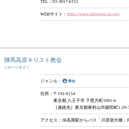
TEL
03-3657-6152
https://www.edogawa-ch.org/
WEBサイト
陣馬高原キリスト教会
［ ホーリネス ］
ジャンル
教会
住所
〒192-0154
東京都 八王子市 下恩方町1001-6
［連絡先］東京都東村山市廻田町1-29
アクセス
JR高尾駅からバス「川原宿大橋」