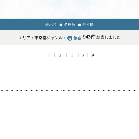
表示順
名称順
住所順
News & Topics
943件
該当しました
エリア：東京都
ジャンル：
教会
情報掲載の変更・追加について
1
2
3
学校・幼稚園・神学校
医療・福祉