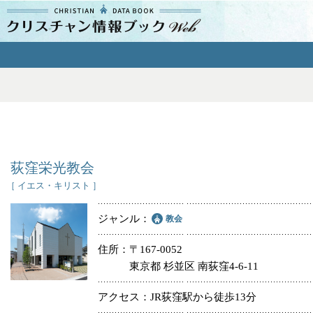
クリスチャン
情報ブックとは
よくあるご質問
エリア
荻窪栄光教会
［ イエス・キリスト ］
ジャンル
教会
ジャンル
住所
〒167-0052
東京都 杉並区 南荻窪4-6-11
教会
アクセス
JR荻窪駅から徒歩13分
特別集会奉仕者