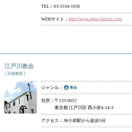
TEL
03-3334-1036
冠婚葬祭
http://www.eiko-church.com/
WEBサイト
教団教派
お店・企業・その他
フリーワード
江戸川教会
［ 日基教団 ］
ジャンル
教会
住所
〒133-0057
東京都 江戸川区 西小岩4-14-3
アクセス
JR小岩駅から徒歩5分