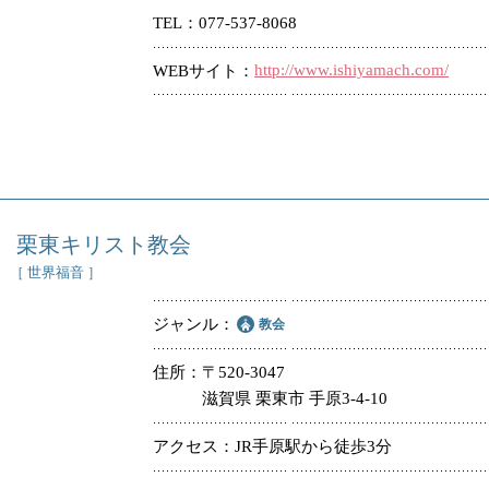
TEL
077-537-8068
冠婚葬祭
http://www.ishiyamach.com/
WEBサイト
教団教派
お店・企業・その他
フリーワード
栗東キリスト教会
［ 世界福音 ］
ジャンル
教会
住所
〒520-3047
滋賀県 栗東市 手原3-4-10
アクセス
JR手原駅から徒歩3分