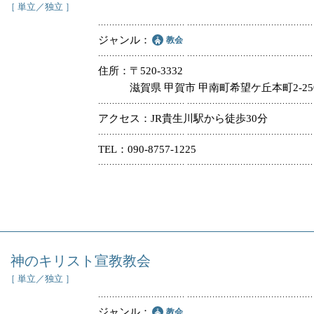
［ 単立／独立 ］
ジャンル
教会
住所
〒520-3332
滋賀県 甲賀市 甲南町希望ケ丘本町2-250
アクセス
JR貴生川駅から徒歩30分
TEL
090-8757-1225
神のキリスト宣教教会
［ 単立／独立 ］
ジャンル
教会