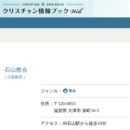
クリスチャン
情報ブックとは
よくあるご質問
エリア
石山教会
［ 日基教団 ］
ジャンル
教会
ジャンル
住所
〒520-0855
滋賀県 大津市 栄町18-5
教会
アクセス
JR石山駅から徒歩10分
特別集会奉仕者