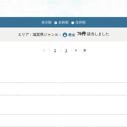
表示順
名称順
住所順
News & Topics
76件
該当しました
エリア：滋賀県
ジャンル：
教会
情報掲載の変更・追加について
1
2
3
学校・幼稚園・神学校
医療・福祉