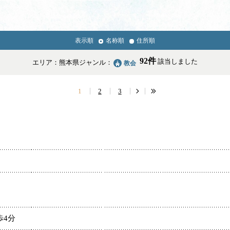
表示順
名称順
住所順
News & Topics
92件
該当しました
エリア：熊本県
ジャンル：
教会
情報掲載の変更・追加について
1
2
3
学校・幼稚園・神学校
歩4分
医療・福祉