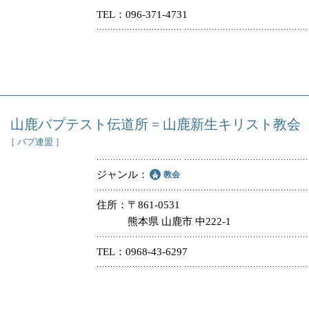
TEL
096-371-4731
冠婚葬祭
教団教派
お店・企業・その他
フリーワード
山鹿バプテスト伝道所 = 山鹿新生キリスト教会
［ バプ連盟 ］
ジャンル
教会
住所
〒861-0531
熊本県 山鹿市 中222-1
TEL
0968-43-6297