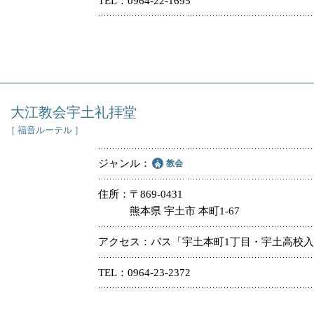
TEL
0964-22-1695
大江教会宇土礼拝堂
［ 福音ルーテル ］
ジャンル
教会
住所
〒869-0431
熊本県 宇土市 本町1-67
アクセス
バス「宇土本町1丁目・宇土高校
TEL
0964-23-2372