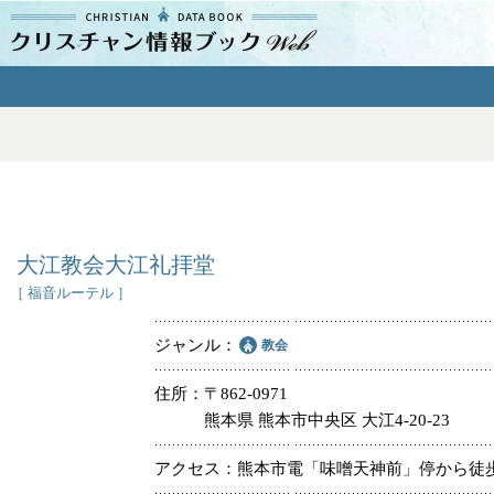
クリスチャン
情報ブックとは
よくあるご質問
エリア
大江教会大江礼拝堂
［ 福音ルーテル ］
ジャンル
教会
ジャンル
住所
〒862-0971
熊本県 熊本市中央区 大江4-20-23
教会
アクセス
熊本市電「味噌天神前」停から徒
特別集会奉仕者