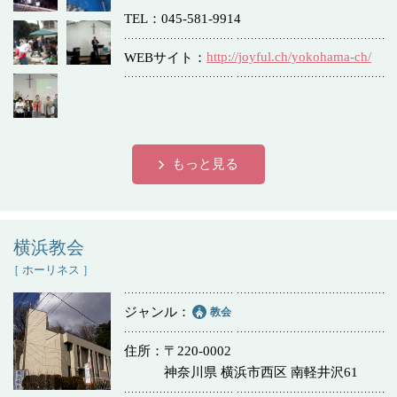
TEL
045-581-9914
冠婚葬祭
各種団体
http://joyful.ch/yokohama-ch/
WEBサイト
教団教派
宿泊・研修施設
お店・企業・その他
フリーワード
もっと見る
横浜教会
［ ホーリネス ］
ジャンル
教会
住所
〒220-0002
神奈川県 横浜市西区 南軽井沢61