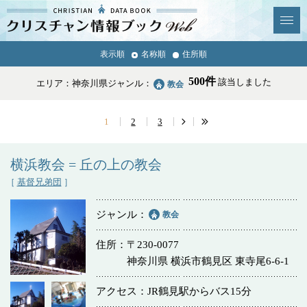
クリスチャン
表示順
名称順
住所順
News & Topics
情報ブックとは
500件
該当しました
エリア：神奈川県
ジャンル：
教会
情報掲載の変更・追加につい
よくあるご質問
て
1
2
3
エリア
横浜教会 = 丘の上の教会
［
基督兄弟団
］
ジャンル
教会
ジャンル
全選択
全解除
住所
〒230-0077
神奈川県 横浜市鶴見区 東寺尾6-6-1
教会
学校・幼稚園・神学校
アクセス
JR鶴見駅からバス15分
特別集会奉仕者
医療・福祉