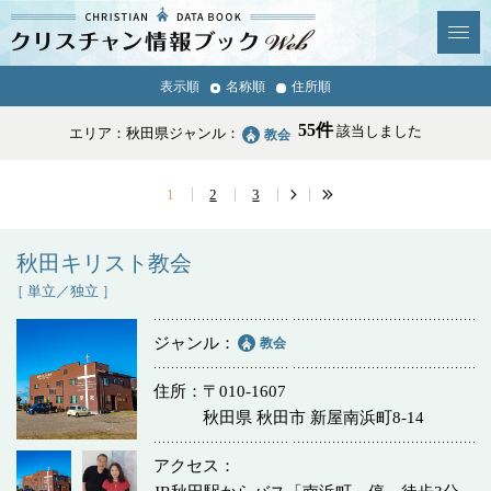
クリスチャン
表示順
名称順
住所順
News & Topics
情報ブックとは
55件
該当しました
エリア：秋田県
ジャンル：
教会
情報掲載の変更・追加につい
よくあるご質問
て
1
2
3
エリア
秋田キリスト教会
［ 単立／独立 ］
ジャンル
教会
ジャンル
全選択
全解除
住所
〒010-1607
秋田県 秋田市 新屋南浜町8-14
教会
学校・幼稚園・神学校
アクセス
特別集会奉仕者
医療・福祉