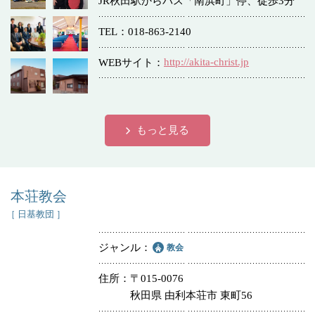
JR秋田駅からバス「南浜町」停、徒歩3分
冠婚葬祭
各種団体
TEL
018-863-2140
教団教派
宿泊・研修施設
http://akita-christ.jp
WEBサイト
お店・企業・その他
フリーワード
もっと見る
本荘教会
［ 日基教団 ］
ジャンル
教会
住所
〒015-0076
秋田県 由利本荘市 東町56