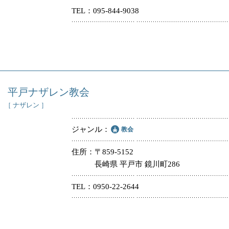
TEL
095-844-9038
冠婚葬祭
教団教派
お店・企業・その他
フリーワード
平戸ナザレン教会
［ ナザレン ］
ジャンル
教会
住所
〒859-5152
長崎県 平戸市 鏡川町286
TEL
0950-22-2644