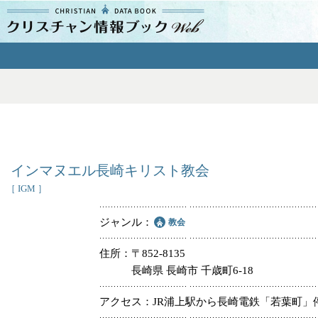
クリスチャン
情報ブックとは
よくあるご質問
エリア
インマヌエル長崎キリスト教会
［ IGM ］
ジャンル
教会
ジャンル
住所
〒852-8135
長崎県 長崎市 千歳町6-18
教会
アクセス
JR浦上駅から長崎電鉄「若葉町」
特別集会奉仕者