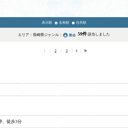
表示順
名称順
住所順
News & Topics
59件
該当しました
エリア：長崎県
ジャンル：
教会
情報掲載の変更・追加について
1
2
3
学校・幼稚園・神学校
停、徒歩3分
医療・福祉