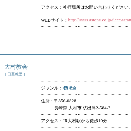
アクセス
礼拝場所はお問い合わせください
http://users.astone.co.jp/tlccc-tara
WEBサイト
大村教会
［ 日基教団 ］
ジャンル
教会
住所
〒856-0828
長崎県 大村市 杭出津2-584-3
アクセス
JR大村駅から徒歩10分