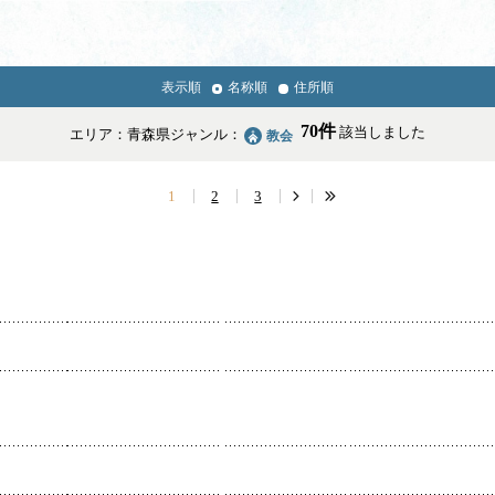
表示順
名称順
住所順
News & Topics
70件
該当しました
エリア：青森県
ジャンル：
教会
情報掲載の変更・追加について
1
2
3
学校・幼稚園・神学校
医療・福祉