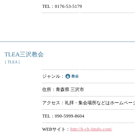
TEL
0176-53-5179
冠婚葬祭
教団教派
お店・企業・その他
フリーワード
TLEA三沢教会
［ TLEA ］
ジャンル
教会
住所
青森県 三沢市
アクセス
礼拝・集会場所などはホームペー
TEL
090-5999-8604
http://k-ch.jimdo.com/
WEBサイト