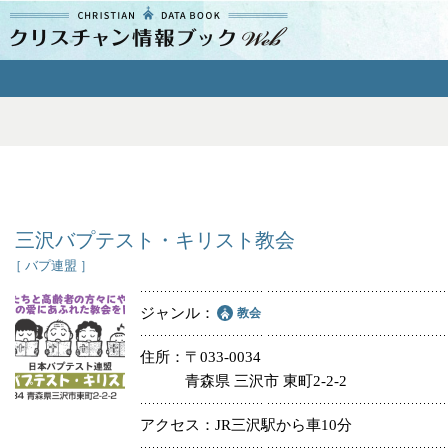
クリスチャン
情報ブックとは
よくあるご質問
エリア
三沢バプテスト・キリスト教会
［ バプ連盟 ］
ジャンル
教会
ジャンル
住所
〒033-0034
青森県 三沢市 東町2-2-2
教会
アクセス
JR三沢駅から車10分
特別集会奉仕者