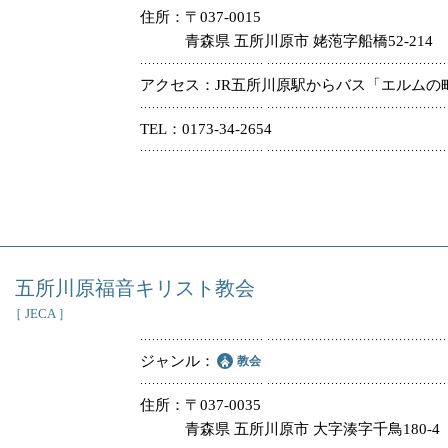
住所
〒037-0015
青森県 五所川原市 姥萢字船橋52-214
アクセス
JR五所川原駅からバス「エルムの
TEL
0173-34-2654
五所川原福音キリスト教会
［ JECA ］
ジャンル
教会
住所
〒037-0035
青森県 五所川原市 大字湊字千鳥180-4