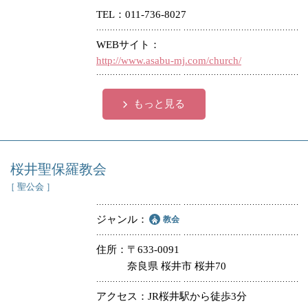
冠婚葬祭
各種団体
TEL
011-736-8027
教団教派
宿泊・研修施設
WEBサイト
お店・企業・その他
http://www.asabu-mj.com/church/
フリーワード
もっと見る
桜井聖保羅教会
［ 聖公会 ］
ジャンル
教会
住所
〒633-0091
奈良県 桜井市 桜井70
アクセス
JR桜井駅から徒歩3分