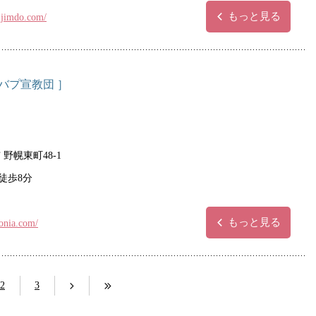
もっと見る
i.jimdo.com/
音バプ宣教団 ］
野幌東町48-1
徒歩8分
もっと見る
nonia.com/
2
3