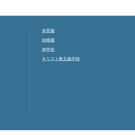
保育園
幼稚園
神学校
キリスト教主義学校