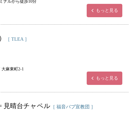
ミナルから徒歩10分
もっと見る
）
［ TLEA ］
 大麻東町2-1
もっと見る
= 見晴台チャペル
［ 福音バプ宣教団 ］