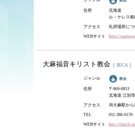
教会
住所
北海道
ル・ケレス南
アクセス
礼拝場所につ
WEBサイト
https://sappor
大麻福音キリスト教会
［ JECA ］
ジャンル
教会
住所
〒069-0853
北海道 江別市 
アクセス
JR大麻駅から
TEL
011-386-0170
WEBサイト
http://church.n