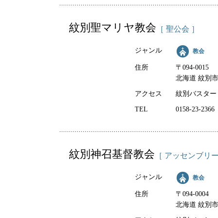
紋別聖マリヤ教会
［ 聖公会 ］
ジャンル
教会
住所
〒094-0015
北海道 紋別市 
アクセス
紋別バスター
TEL
0158-23-2366
紋別神召基督教会
［ アッセンブリー
ジャンル
教会
住所
〒094-0004
北海道 紋別市 