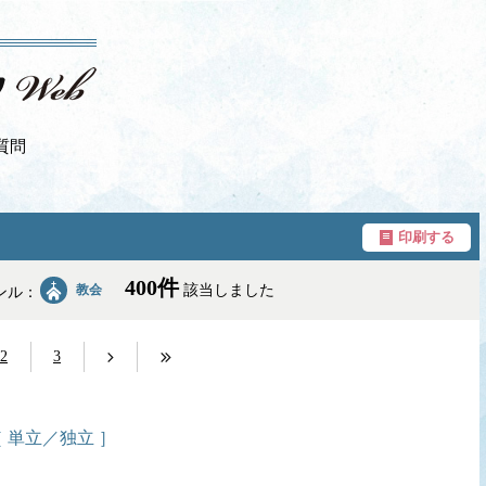
質問
印刷する
400件
教会
該当しました
ンル：
2
3
［ 単立／独立 ］