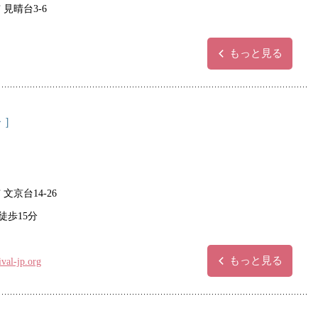
 見晴台3-6
もっと見る
 ］
文京台14-26
徒歩15分
もっと見る
val-jp.org