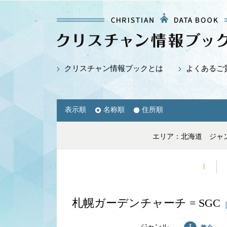
クリスチャン情報ブックとは
よくあるご
表示順
名称順
住所順
エリア：北海道
ジャ
1
札幌ガーデンチャーチ = SGC
ジャンル