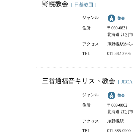
野幌教会
［ 日基教団 ］
ジャンル
教会
住所
〒069-0831
北海道 江別市
アクセス
JR野幌駅から
TEL
011-382-2706
三番通福音キリスト教会
［ JECA
ジャンル
教会
住所
〒069-0802
北海道 江別市 
アクセス
JR野幌駅
TEL
011-385-0900