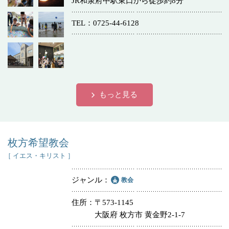
JR和泉府中駅東口から徒歩約8分
冠婚葬祭
各種団体
TEL
0725-44-6128
教団教派
宿泊・研修施設
お店・企業・その他
フリーワード
もっと見る
枚方希望教会
［ イエス・キリスト ］
ジャンル
教会
住所
〒573-1145
大阪府 枚方市 黄金野2-1-7