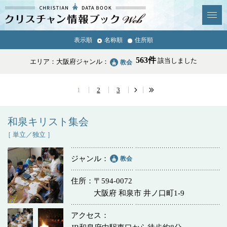
クリスチャン
表示順
名称順
住所順
News & Topics
情報ブックとは
563件
該当しました
エリア：大阪府
ジャンル：
教会
情報掲載の変更・追加につい
よくあるご質問
て
1
2
3
エリア
和泉キリスト集会
［ 単立／独立 ］
ジャンル
教会
ジャンル
全選択
全解除
住所
〒594-0072
大阪府 和泉市 井ノ口町1-9
教会
学校・幼稚園・神学校
アクセス
特別集会奉仕者
医療・福祉