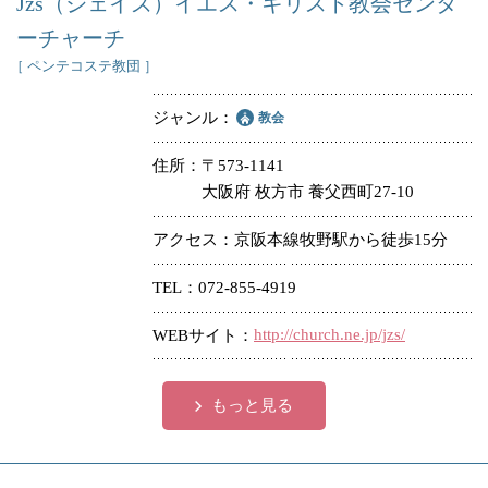
Jzs（ジェイズ）イエス・キリスト教会センタ
ーチャーチ
［ ペンテコステ教団 ］
ジャンル
教会
住所
〒573-1141
大阪府 枚方市 養父西町27-10
アクセス
京阪本線牧野駅から徒歩15分
TEL
072-855-4919
http://church.ne.jp/jzs/
WEBサイト
もっと見る