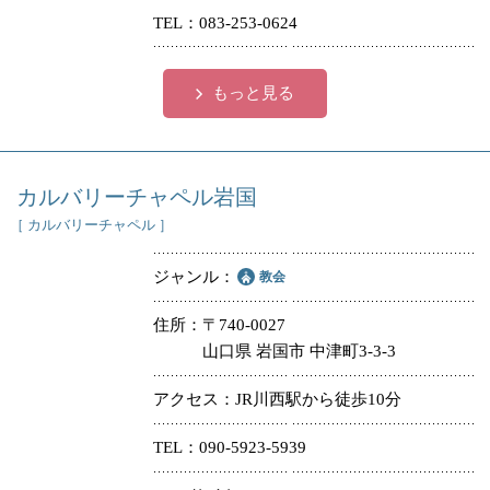
TEL
083-253-0624
冠婚葬祭
各種団体
教団教派
宿泊・研修施設
もっと見る
お店・企業・その他
フリーワード
カルバリーチャペル岩国
［ カルバリーチャペル ］
ジャンル
教会
住所
〒740-0027
山口県 岩国市 中津町3-3-3
アクセス
JR川西駅から徒歩10分
TEL
090-5923-5939