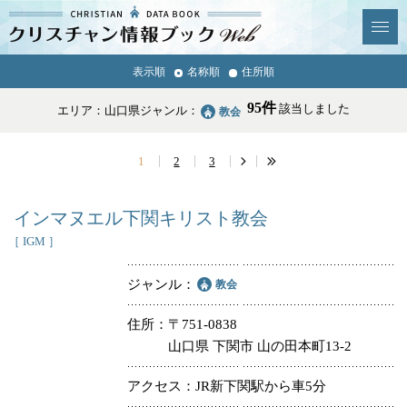
クリスチャン
表示順
名称順
住所順
News & Topics
情報ブックとは
95件
該当しました
エリア：山口県
ジャンル：
教会
情報掲載の変更・追加につい
よくあるご質問
て
1
2
3
エリア
インマヌエル下関キリスト教会
［ IGM ］
ジャンル
教会
ジャンル
全選択
全解除
住所
〒751-0838
山口県 下関市 山の田本町13-2
教会
学校・幼稚園・神学校
アクセス
JR新下関駅から車5分
特別集会奉仕者
医療・福祉