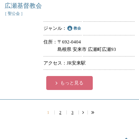
広瀬基督教会
［ 聖公会 ］
ジャンル
教会
住所
〒692-0404
島根県 安来市 広瀬町広瀬93
アクセス
JR安来駅
もっと見る
1
2
3