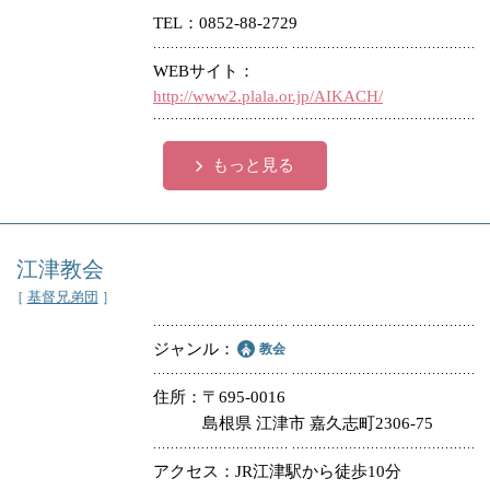
TEL
0852-88-2729
冠婚葬祭
各種団体
WEBサイト
教団教派
宿泊・研修施設
http://www2.plala.or.jp/AIKACH/
お店・企業・その他
もっと見る
フリーワード
江津教会
［
基督兄弟団
］
ジャンル
教会
住所
〒695-0016
島根県 江津市 嘉久志町2306-75
アクセス
JR江津駅から徒歩10分