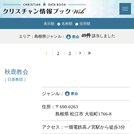
クリスチャン
表示順
名称順
住所順
News & Topics
情報ブックとは
49件
該当しました
エリア：島根県
ジャンル：
教会
情報掲載の変更・追加につい
よくあるご質問
て
1
2
3
エリア
秋鹿教会
［ 日基教団 ］
ジャンル
教会
ジャンル
全選択
全解除
住所
〒690-0263
島根県 松江市 大垣町1766-8
教会
学校・幼稚園・神学校
アクセス
一畑電鉄高ノ宮駅から徒歩3分
特別集会奉仕者
医療・福祉