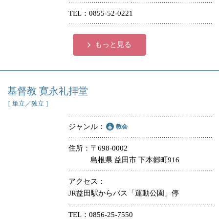
TEL
0855-52-0221
もっと見る
基督教 寛永礼拝堂
［ 単立／独立 ］
ジャンル
教会
住所
〒698-0002
島根県 益田市 下本郷町916
アクセス
JR益田駅からバス「運動公園」停
TEL
0856-25-7550