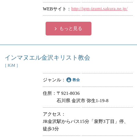
http://igm-izumi.sakura.ne.jp/
WEBサイト
もっと見る
インマヌエル金沢キリスト教会
［ IGM ］
ジャンル
教会
住所
〒921-8036
石川県 金沢市 弥生1-19-8
アクセス
JR金沢駅からバス15分「泉野3丁目」停、
徒歩3分