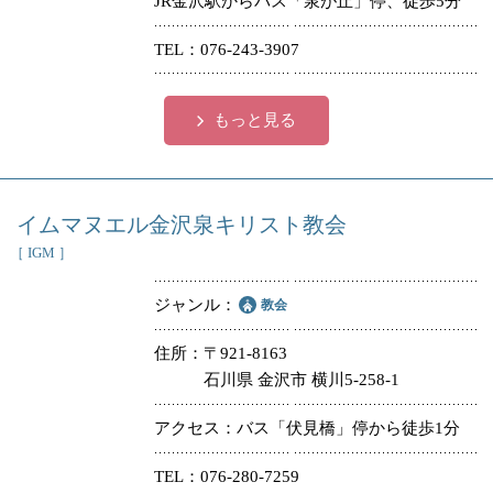
JR金沢駅からバス「泉が丘」停、徒歩5分
冠婚葬祭
各種団体
TEL
076-243-3907
教団教派
宿泊・研修施設
もっと見る
お店・企業・その他
フリーワード
イムマヌエル金沢泉キリスト教会
［ IGM ］
ジャンル
教会
住所
〒921-8163
石川県 金沢市 横川5-258-1
アクセス
バス「伏見橋」停から徒歩1分
TEL
076-280-7259