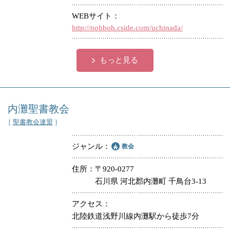
WEBサイト
http://nohboh.cside.com/uchinada/
もっと見る
内灘聖書教会
［
聖書教会連盟
］
ジャンル
教会
住所
〒920-0277
石川県 河北郡内灘町 千鳥台3-13
アクセス
北陸鉄道浅野川線内灘駅から徒歩7分