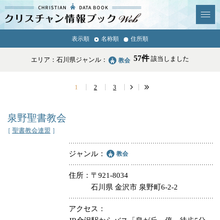
クリスチャン
表示順
名称順
住所順
News & Topics
情報ブックとは
57件
該当しました
エリア：石川県
ジャンル：
教会
情報掲載の変更・追加につい
よくあるご質問
て
1
2
3
エリア
泉野聖書教会
［
聖書教会連盟
］
ジャンル
教会
ジャンル
全選択
全解除
住所
〒921-8034
石川県 金沢市 泉野町6-2-2
教会
学校・幼稚園・神学校
アクセス
特別集会奉仕者
医療・福祉