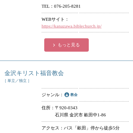
TEL
076-205-8281
冠婚葬祭
各種団体
WEBサイト
教団教派
宿泊・研修施設
https://kanazawa.biblechurch.jp/
お店・企業・その他
もっと見る
フリーワード
金沢キリスト福音教会
［ 単立／独立 ］
ジャンル
教会
住所
〒920-0343
石川県 金沢市 畝田中1-86
アクセス
バス「畝田」停から徒歩5分