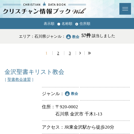
クリスチャン
表示順
名称順
住所順
News & Topics
情報ブックとは
57件
該当しました
エリア：石川県
ジャンル：
教会
情報掲載の変更・追加につい
よくあるご質問
て
1
2
3
エリア
金沢聖書キリスト教会
［
聖書教会連盟
］
ジャンル
教会
ジャンル
全選択
全解除
住所
〒920-0002
石川県 金沢市 千木1-13
教会
学校・幼稚園・神学校
アクセス
JR東金沢駅から徒歩20分
特別集会奉仕者
医療・福祉