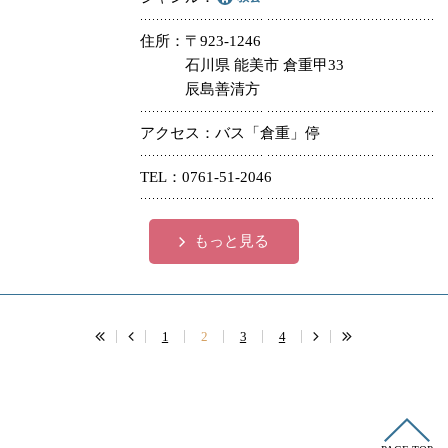
住所
〒923-1246
石川県 能美市 倉重甲33
辰島善清方
アクセス
バス「倉重」停
TEL
0761-51-2046
もっと見る
1
2
3
4