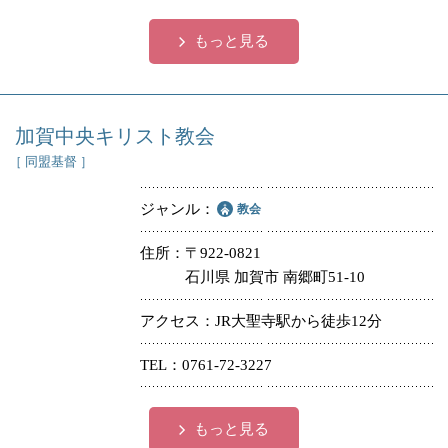
冠婚葬祭
各種団体
もっと見る
教団教派
宿泊・研修施設
お店・企業・その他
加賀中央キリスト教会
［ 同盟基督 ］
フリーワード
ジャンル
教会
住所
〒922-0821
石川県 加賀市 南郷町51-10
アクセス
JR大聖寺駅から徒歩12分
TEL
0761-72-3227
もっと見る