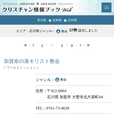
クリスチャン
表示順
名称順
住所順
News & Topics
情報ブックとは
57件
該当しました
エリア：石川県
ジャンル：
教会
情報掲載の変更・追加につい
よくあるご質問
て
1
2
3
4
エリア
加賀命の泉キリスト教会
［ ワールドミッション ］
ジャンル
教会
ジャンル
全選択
全解除
住所
〒922-0064
石川県 加賀市 大聖寺北片原町44
教会
学校・幼稚園・神学校
TEL
0761-73-4628
特別集会奉仕者
医療・福祉