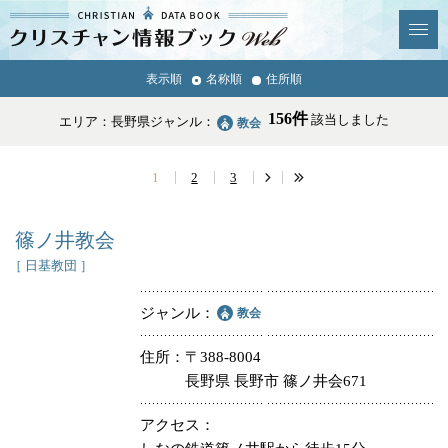
クリスチャン
表示順
名称順
住所順
News & Topics
情報ブックとは
156件
該当しました
エリア：長野県
ジャンル：
教会
情報掲載の変更・追加につい
よくあるご質問
て
1
2
3
エリア
篠ノ井教会
［ 日基教団 ］
ジャンル
教会
ジャンル
全選択
全解除
住所
〒388-8004
長野県 長野市 篠ノ井会671
教会
学校・幼稚園・神学校
アクセス
特別集会奉仕者
医療・福祉