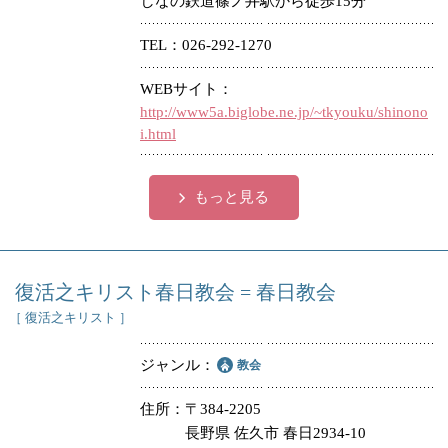
しなの鉄道篠ノ井駅から徒歩15分
冠婚葬祭
各種団体
TEL
026-292-1270
教団教派
宿泊・研修施設
WEBサイト
http://www5a.biglobe.ne.jp/~tkyouku/shinono
お店・企業・その他
i.html
フリーワード
もっと見る
復活之キリスト春日教会 = 春日教会
［ 復活之キリスト ］
ジャンル
教会
住所
〒384-2205
長野県 佐久市 春日2934-10