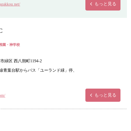
もっと見る
ngakkou.net/
C
稚園・神学校
市緑区 西八朔町1194-2
線青葉台駅からバス「ユーランド緑」停、
もっと見る
com/