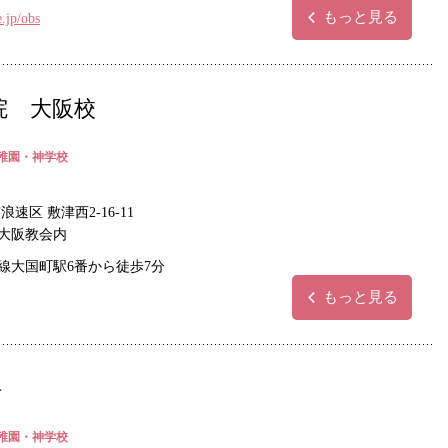
もっと見る
e.jp/obs
院 大阪校
稚園・神学校
速区 敷津西2-16-11
大阪教会内
線大国町駅6番から徒歩7分
もっと見る
科
稚園・神学校