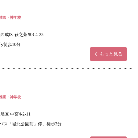
稚園・神学校
成区 萩之茶屋3-4-23
ら徒歩10分
もっと見る
稚園・神学校
区 中宮4-2-11
らバス「城北公園前」停、徒歩2分