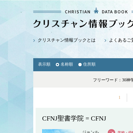
クリスチャン情報ブックとは
よくあるご
表示順
名称順
住所順
フリーワード：30
1
CFNJ聖書学院 = CFNJ
ジャンル
学校・幼