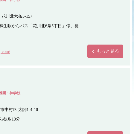
花川北六条5-157
麻生駅からバス「花川北6条5丁目」停、徒
もっと見る
j.com/
稚園・神学校
中村区 太閤1-4-10
ら徒歩10分