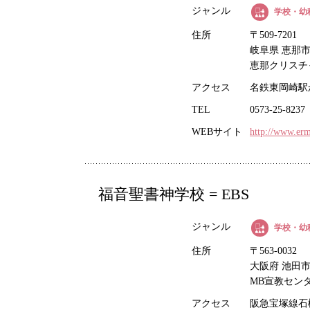
ジャンル
学校・幼
住所
〒509-7201
岐阜県 恵那市 
恵那クリスチ
アクセス
名鉄東岡崎駅
TEL
0573-25-8237
WEBサイト
http://www.erm
福音聖書神学校 = EBS
ジャンル
学校・幼
住所
〒563-0032
大阪府 池田市 石
MB宣教セン
アクセス
阪急宝塚線石