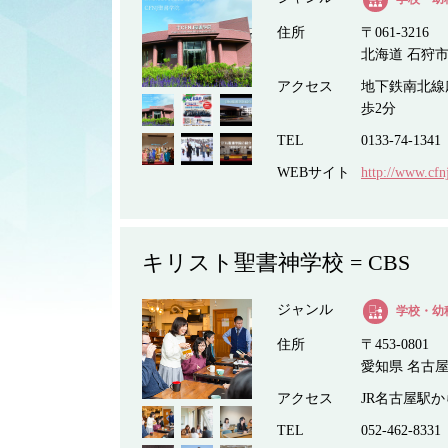
住所
〒061-3216
北海道 石狩市 
アクセス
地下鉄南北線
歩2分
TEL
0133-74-1341
WEBサイト
http://www.cfn
キリスト聖書神学校 = CBS
ジャンル
学校・幼
住所
〒453-0801
愛知県 名古屋市
アクセス
JR名古屋駅か
TEL
052-462-8331