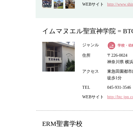
WEBサイト
http://www.shi
イムマヌエル聖宣神学院 = BT
ジャンル
学校・幼
住所
〒226-0024
神奈川県 横浜
アクセス
東急田園都市
徒歩1分
TEL
045-931-3546
WEBサイト
http://btc.jpn.
ERM聖書学校