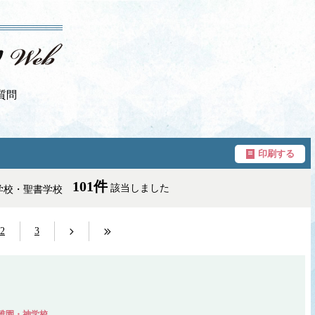
質問
印刷する
101件
該当しました
神学校・聖書学校
2
3
稚園・神学校