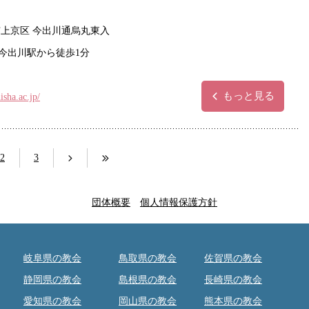
市上京区 今出川通烏丸東入
今出川駅から徒歩1分
もっと見る
isha.ac.jp/
2
3
団体概要
個人情報保護方針
岐阜県の教会
鳥取県の教会
佐賀県の教会
静岡県の教会
島根県の教会
長崎県の教会
愛知県の教会
岡山県の教会
熊本県の教会