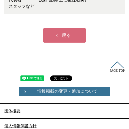
代表者・
浅野 直美(主任担任教師)
冠婚葬祭
各種団体
スタッフなど
教団教派
宿泊・研修施設
お店・企業・その他
戻る
フリーワード
PAGE TOP
情報掲載の変更・追加について
団体概要
個人情報保護方針