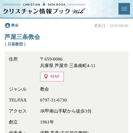
クリスチャン
教会
更新日：2026/08/06
News & Topics
情報ブックとは
芦屋三条教会
情報掲載の変更・追加につい
よくあるご質問
［ 日基教団 ］
て
住所
〒659-0086
エリア
兵庫県 芦屋市 三条南町4-11
MAP
ジャンル
教会
ジャンル
全選択
全解除
TEL/FAX
0797-31-6730
アクセス
JR甲南山手駅から徒歩3分
教会
学校・幼稚園・神学校
創立
1961年
特別集会奉仕者
医療・福祉