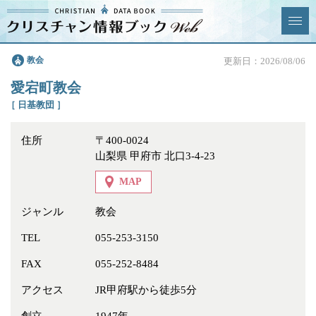
クリスチャン
教会
更新日：2026/08/06
News & Topics
情報ブックとは
愛宕町教会
情報掲載の変更・追加につい
よくあるご質問
［ 日基教団 ］
て
住所
〒400-0024
エリア
山梨県 甲府市 北口3-4-23
MAP
ジャンル
教会
ジャンル
全選択
全解除
TEL
055-253-3150
FAX
055-252-8484
教会
学校・幼稚園・神学校
アクセス
JR甲府駅から徒歩5分
特別集会奉仕者
医療・福祉