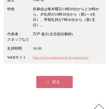
創立
1947年
冠婚葬祭
各種団体
特色
祈祷会は毎木曜日13時30分からと20時か
教団教派
宿泊・研修施設
ら。夕礼拝が19時30分から（第2～4主
日）、早朝礼拝が7時30分から（第1主
お店・企業・その他
日）。
フリーワード
代表者・
宍戸 俊介(主任担任教師)
スタッフなど
礼拝時間
10:30
WEBサイト
http://www.atagomachi-kyoukai.org/
戻る