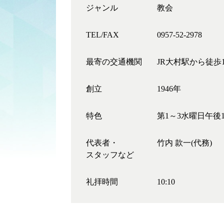
ジャンル
教会
TEL/FAX
0957-52-2978
最寄の交通機関
JR大村駅から徒歩
創立
1946年
特色
第1～3水曜日午後
代表者・
竹内 款一(代務)
スタッフなど
礼拝時間
10:10