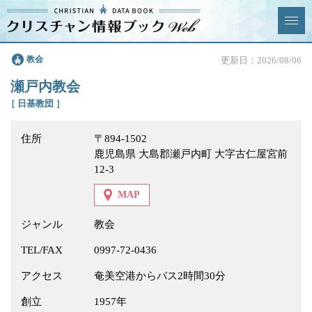
クリスチャン
教会
更新日：2026/08/06
News & Topics
情報ブックとは
瀬戸内教会
情報掲載の変更・追加につい
よくあるご質問
［ 日基教団 ］
て
住所
〒894-1502
エリア
鹿児島県 大島郡瀬戸内町 大字古仁屋宮前
12-3
MAP
ジャンル
教会
ジャンル
全選択
全解除
TEL/FAX
0997-72-0436
教会
学校・幼稚園・神学校
アクセス
奄美空港からバス2時間30分
特別集会奉仕者
医療・福祉
創立
1957年