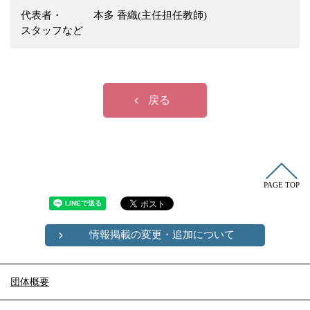
冠婚葬祭
各種団体
代表者・
本多 香織(主任担任教師)
スタッフなど
教団教派
宿泊・研修施設
お店・企業・その他
フリーワード
戻る
PAGE TOP
情報掲載の変更・追加について
団体概要