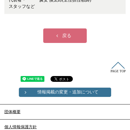
代表者・
廣安 愼太郎(主任担任教師)
冠婚葬祭
各種団体
スタッフなど
教団教派
宿泊・研修施設
お店・企業・その他
戻る
フリーワード
PAGE TOP
情報掲載の変更・追加について
団体概要
個人情報保護方針