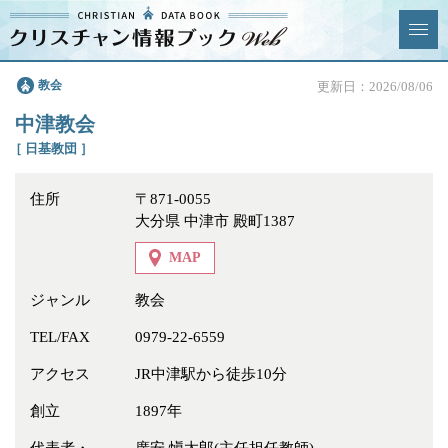
クリスチャン
教会
更新日：2026/08/06
News & Topics
情報ブックとは
中津教会
情報掲載の変更・追加につい
よくあるご質問
［ 日基教団 ］
て
住所
〒871-0055
エリア
大分県 中津市 殿町1387
MAP
ジャンル
教会
ジャンル
全選択
全解除
TEL/FAX
0979-22-6559
アクセス
JR中津駅から徒歩10分
教会
学校・幼稚園・神学校
創立
1897年
特別集会奉仕者
医療・福祉