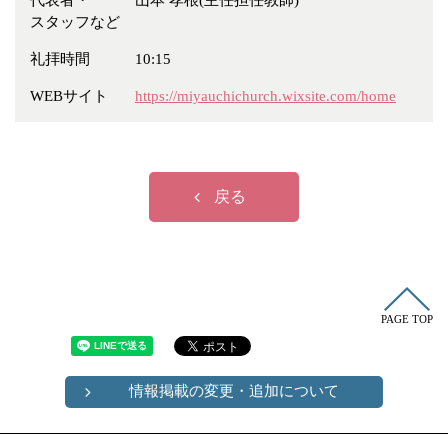
代表者・
山本 孝根(主任担任教師)
冠婚葬祭
各種団体
スタッフなど
教団教派
宿泊・研修施設
礼拝時間
10:15
お店・企業・その他
WEBサイト
https://miyauchichurch.wixsite.com/home
フリーワード
戻る
PAGE TOP
情報掲載の変更・追加について