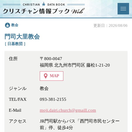
クリスチャン
教会
更新日：2026/08/06
News & Topics
情報ブックとは
門司大里教会
情報掲載の変更・追加につい
よくあるご質問
［ 日基教団 ］
て
住所
〒800-0047
エリア
福岡県 北九州市門司区 藤松1-21-20
MAP
ジャンル
教会
ジャンル
全選択
全解除
TEL/FAX
093-381-2155
E-Mail
moji.dairi.church@gmaill.com
教会
学校・幼稚園・神学校
アクセス
JR門司駅からバス「西門司市民センター
特別集会奉仕者
医療・福祉
前」停、徒歩4分