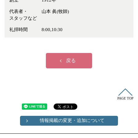
創立
1912年
冠婚葬祭
各種団体
代表者・
山本 眞(牧師)
教団教派
宿泊・研修施設
スタッフなど
お店・企業・その他
礼拝時間
8:00,10:30
フリーワード
戻る
PAGE TOP
情報掲載の変更・追加について