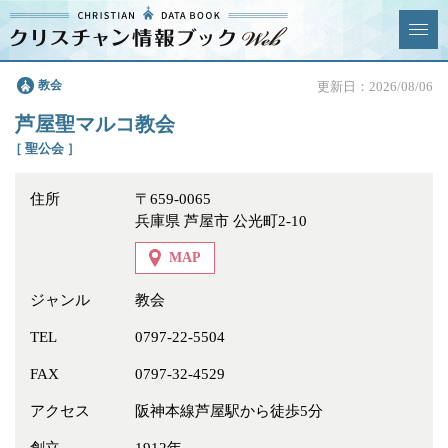
クリスチャン
教会
更新日：2026/08/06
News & Topics
情報ブックとは
芦屋聖マルコ教会
情報掲載の変更・追加につい
よくあるご質問
［ 聖公会 ］
て
住所
〒659-0065
エリア
兵庫県 芦屋市 公光町2-10
MAP
ジャンル
教会
ジャンル
全選択
全解除
TEL
0797-22-5504
FAX
0797-32-4529
教会
学校・幼稚園・神学校
アクセス
阪神本線芦屋駅から徒歩5分
特別集会奉仕者
医療・福祉