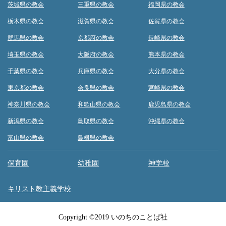
茨城県の教会
三重県の教会
福岡県の教会
栃木県の教会
滋賀県の教会
佐賀県の教会
群馬県の教会
京都府の教会
長崎県の教会
埼玉県の教会
大阪府の教会
熊本県の教会
千葉県の教会
兵庫県の教会
大分県の教会
東京都の教会
奈良県の教会
宮崎県の教会
神奈川県の教会
和歌山県の教会
鹿児島県の教会
新潟県の教会
鳥取県の教会
沖縄県の教会
富山県の教会
島根県の教会
保育園
幼稚園
神学校
キリスト教主義学校
Copyright ©2019 いのちのことば社