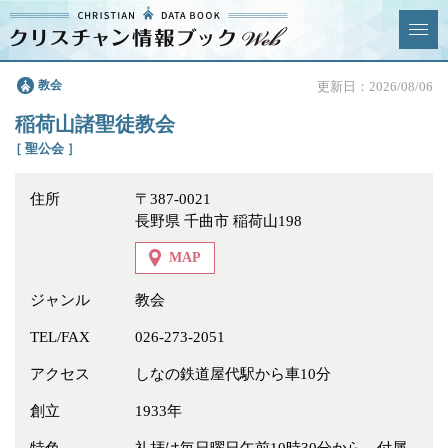
クリスチャン
教会
更新日：2026/08/06
News & Topics
情報ブックとは
稲荷山諸聖徒教会
情報掲載の変更・追加につい
よくあるご質問
［ 聖公会 ］
て
住所
〒387-0021
エリア
長野県 千曲市 稲荷山198
MAP
ジャンル
教会
ジャンル
全選択
全解除
TEL/FAX
026-273-2051
アクセス
しなの鉄道屋代駅から車10分
教会
学校・幼稚園・神学校
創立
1933年
特別集会奉仕者
医療・福祉