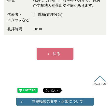
特色
礼拝は毎日曜日午前10時30分から。付属
冠婚葬祭
各種団体
の学校法人稲荷山幼稚園があります。
教団教派
宿泊・研修施設
代表者・
丁 胤植(管理牧師)
スタッフなど
お店・企業・その他
礼拝時間
10:30
フリーワード
戻る
PAGE TOP
情報掲載の変更・追加について