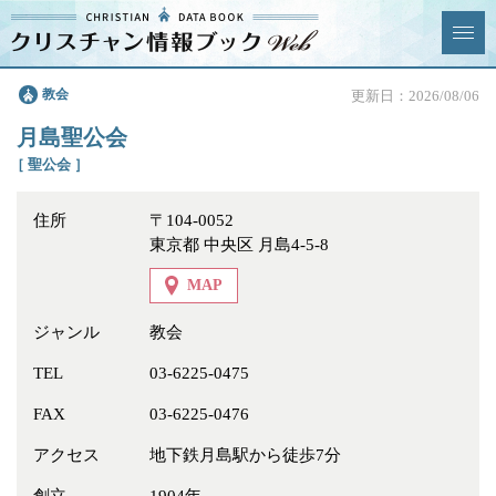
クリスチャン
教会
更新日：2026/08/06
News & Topics
情報ブックとは
月島聖公会
情報掲載の変更・追加につい
よくあるご質問
［ 聖公会 ］
て
住所
〒104-0052
エリア
東京都 中央区 月島4-5-8
MAP
ジャンル
教会
ジャンル
全選択
全解除
TEL
03-6225-0475
FAX
03-6225-0476
教会
学校・幼稚園・神学校
アクセス
地下鉄月島駅から徒歩7分
特別集会奉仕者
医療・福祉