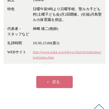
創立
1904年
冠婚葬祭
各種団体
特色
日曜午前9時より日曜学校。聖ルカ子ども
教団教派
宿泊・研修施設
村(土曜子ども会)月2回開催。(社福)月島聖
ルカ保育園を併設。
お店・企業・その他
代表者・
神﨑 雄二(牧師)
フリーワード
スタッフなど
礼拝時間
10:30,15:00(第3)
WEBサイト
http://www.nskk.org/tokyo/church/tsukisima/
tsukisima.htm
戻る