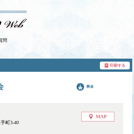
質問
印刷する
会
教会
MAP
手町3-40