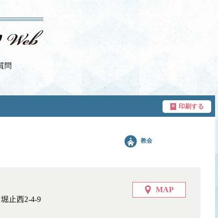
質問
印刷する
教会
MAP
止西2-4-9