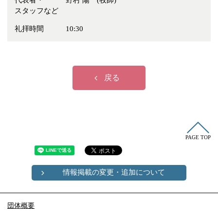
代表者・
野村 陽一(牧師)
冠婚葬祭
各種団体
スタッフなど
教団教派
宿泊・研修施設
礼拝時間
10:30
お店・企業・その他
フリーワード
戻る
PAGE TOP
情報掲載の変更・追加について
団体概要