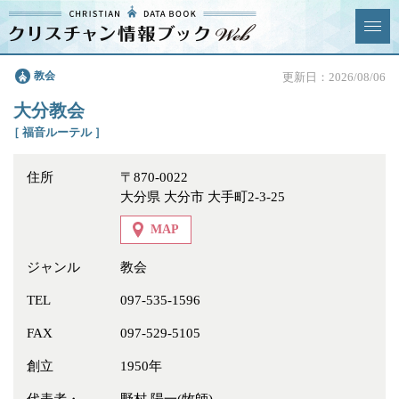
クリスチャン
教会
更新日：2026/08/06
News & Topics
情報ブックとは
大分教会
情報掲載の変更・追加につい
よくあるご質問
［ 福音ルーテル ］
て
住所
〒870-0022
エリア
大分県 大分市 大手町2-3-25
MAP
ジャンル
教会
ジャンル
全選択
全解除
TEL
097-535-1596
FAX
097-529-5105
教会
学校・幼稚園・神学校
創立
1950年
特別集会奉仕者
医療・福祉