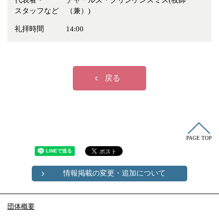
代表者・
チャールズ・クリンゲンスミス(牧師
冠婚葬祭
各種団体
スタッフなど
（兼）)
教団教派
宿泊・研修施設
礼拝時間
14:00
お店・企業・その他
フリーワード
戻る
PAGE TOP
情報掲載の変更・追加について
団体概要