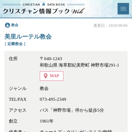
クリスチャン
教会
更新日：2026/08/06
News & Topics
情報ブックとは
美里ルーテル教会
情報掲載の変更・追加につい
よくあるご質問
［ 近畿教会 ］
て
住所
〒640-1243
エリア
和歌山県 海草郡紀美野町 神野市場291-1
MAP
ジャンル
教会
ジャンル
全選択
全解除
TEL/FAX
073-495-2349
アクセス
バス「神野市場」停から徒歩5分
教会
学校・幼稚園・神学校
創立
1961年
特別集会奉仕者
医療・福祉