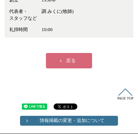
創立
1958年
冠婚葬祭
各種団体
代表者・
調 みくに(牧師)
教団教派
宿泊・研修施設
スタッフなど
お店・企業・その他
礼拝時間
10:00
フリーワード
戻る
PAGE TOP
情報掲載の変更・追加について