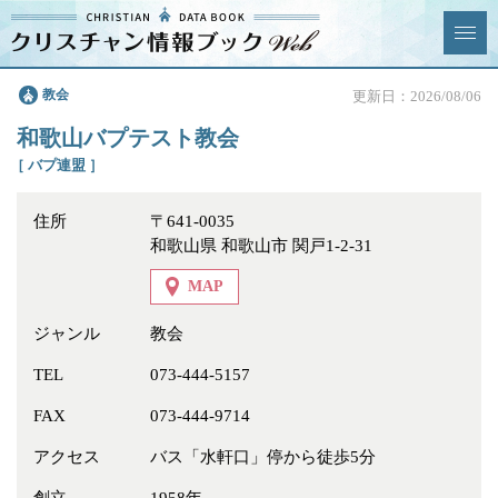
クリスチャン
教会
更新日：2026/08/06
News & Topics
情報ブックとは
和歌山バプテスト教会
情報掲載の変更・追加につい
よくあるご質問
［ バプ連盟 ］
て
住所
〒641-0035
エリア
和歌山県 和歌山市 関戸1-2-31
MAP
ジャンル
教会
ジャンル
全選択
全解除
TEL
073-444-5157
FAX
073-444-9714
教会
学校・幼稚園・神学校
アクセス
バス「水軒口」停から徒歩5分
特別集会奉仕者
医療・福祉