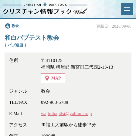
クリスチャン
教会
更新日：2026/08/06
News & Topics
情報ブックとは
和白バプテスト教会
情報掲載の変更・追加につい
よくあるご質問
［ バプ連盟 ］
て
住所
〒8110125
エリア
福岡県 糟屋郡 新宮町三代西2-13-13
MAP
ジャンル
教会
ジャンル
全選択
全解除
TEL/FAX
092-963-5789
E-Mail
wajirobaptist@yahoo.co.jp
教会
学校・幼稚園・神学校
アクセス
JR福工大前駅から徒歩15分
特別集会奉仕者
医療・福祉