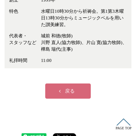
創立
1999年
冠婚葬祭
各種団体
特色
水曜日10時30分から祈祷会。第1第3木曜
教団教派
宿泊・研修施設
日13時30分からミュージックベルを用い
た讃美練習。
お店・企業・その他
代表者・
城前 和徳(牧師)
フリーワード
スタッフなど
川野 直人(協力牧師)、片山 寛(協力牧師)、
樺島 瑞代(主事)
礼拝時間
11:00
戻る
PAGE TOP