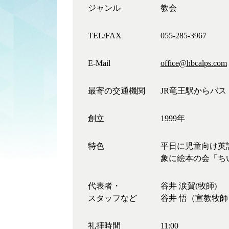
ジャンル
教会
TEL/FAX
055-285-3967
E-Mail
office@hbcalps.com
最寄の交通機関
JR竜王駅からバ
創立
1999年
特色
平日に児童向け英
象に絵本の会「ち
代表者・
谷井 涙賀(牧師)
スタッフなど
谷井 悟（宣教牧師
礼拝時間
11:00