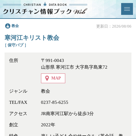
クリスチャン
教会
更新日：2026/08/06
News & Topics
情報ブックとは
寒河江キリスト教会
情報掲載の変更・追加につい
よくあるご質問
［ 保守バプ ］
て
住所
〒991-0043
エリア
山形県 寒河江市 大字島字島東72
MAP
ジャンル
教会
ジャンル
全選択
全解除
TEL/FAX
0237-85-6255
アクセス
JR南寒河江駅から徒歩3分
教会
学校・幼稚園・神学校
創立
2022年
特別集会奉仕者
医療・福祉