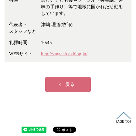
特色
楽しい子ども会やサークル（英会話、趣
冠婚葬祭
各種団体
味の手作り）等で地域に開かれた活動を
しています。
教団教派
宿泊・研修施設
代表者・
津嶋 理道(牧師)
お店・企業・その他
スタッフなど
フリーワード
礼拝時間
10:45
WEBサイト
http://sagaech.exblog.jp/
戻る
PAGE TOP