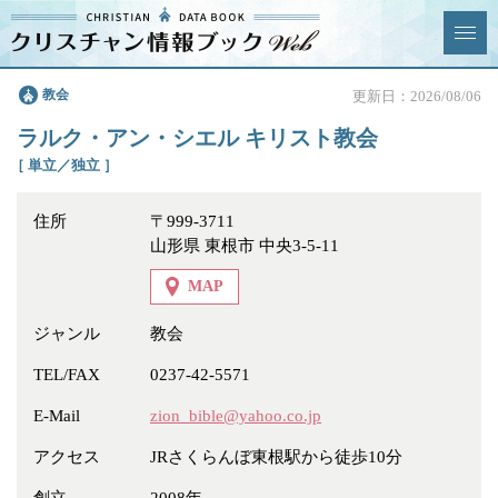
クリスチャン
教会
更新日：2026/08/06
News & Topics
情報ブックとは
ラルク・アン・シエル キリスト教会
情報掲載の変更・追加につい
よくあるご質問
［ 単立／独立 ］
て
住所
〒999-3711
エリア
山形県 東根市 中央3-5-11
MAP
ジャンル
教会
ジャンル
全選択
全解除
TEL/FAX
0237-42-5571
E-Mail
zion_bible@yahoo.co.jp
教会
学校・幼稚園・神学校
アクセス
JRさくらんぼ東根駅から徒歩10分
特別集会奉仕者
医療・福祉