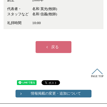
創立
2008年
冠婚葬祭
各種団体
代表者・
名和 英光(牧師)
教団教派
宿泊・研修施設
スタッフなど
名和 信義(牧師)
お店・企業・その他
礼拝時間
10:00
フリーワード
戻る
PAGE TOP
情報掲載の変更・追加について