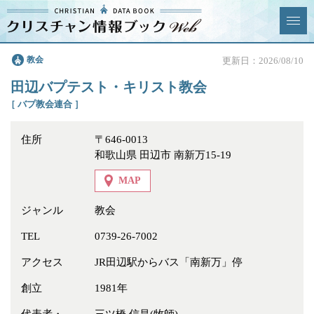
クリスチャン
教会
更新日：2026/08/10
News & Topics
情報ブックとは
田辺バプテスト・キリスト教会
情報掲載の変更・追加につい
よくあるご質問
［ バプ教会連合 ］
て
住所
〒646-0013
エリア
和歌山県 田辺市 南新万15-19
MAP
ジャンル
教会
ジャンル
全選択
全解除
TEL
0739-26-7002
アクセス
JR田辺駅からバス「南新万」停
教会
学校・幼稚園・神学校
創立
1981年
特別集会奉仕者
医療・福祉