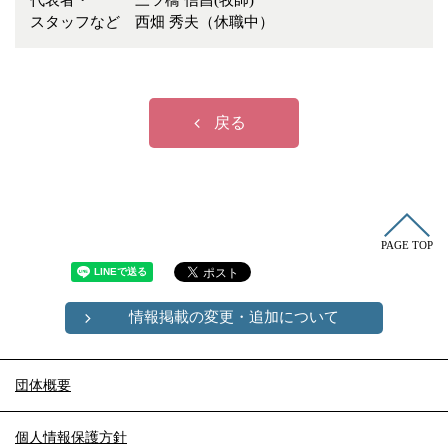
代表者・
三ツ橋 信昌(牧師)
冠婚葬祭
各種団体
スタッフなど
西畑 秀夫（休職中）
教団教派
宿泊・研修施設
お店・企業・その他
戻る
フリーワード
PAGE TOP
情報掲載の変更・追加について
団体概要
個人情報保護方針