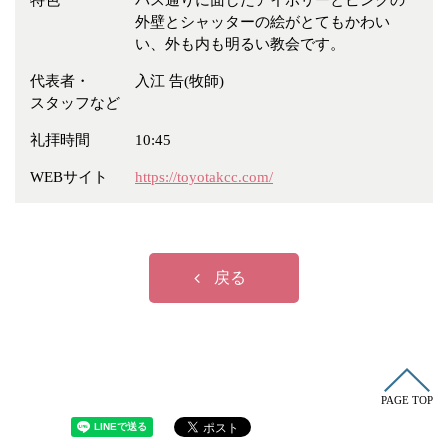
特色
バス通りに面したアイボリーとピンクの
冠婚葬祭
各種団体
外壁とシャッターの絵がとてもかわい
い、外も内も明るい教会です。
教団教派
宿泊・研修施設
代表者・
入江 告(牧師)
お店・企業・その他
スタッフなど
フリーワード
礼拝時間
10:45
WEBサイト
https://toyotakcc.com/
戻る
PAGE TOP