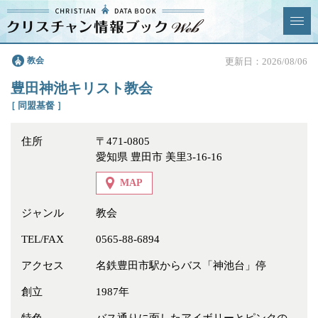
クリスチャン
教会
更新日：2026/08/06
News & Topics
情報ブックとは
豊田神池キリスト教会
情報掲載の変更・追加につい
よくあるご質問
［ 同盟基督 ］
て
住所
〒471-0805
エリア
愛知県 豊田市 美里3-16-16
MAP
ジャンル
教会
ジャンル
全選択
全解除
TEL/FAX
0565-88-6894
アクセス
名鉄豊田市駅からバス「神池台」停
教会
学校・幼稚園・神学校
創立
1987年
特別集会奉仕者
医療・福祉