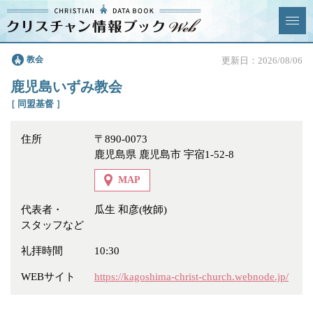
クリスチャン
教会
更新日：2026/08/06
News & Topics
情報ブックとは
鹿児島いずみ教会
情報掲載の変更・追加につい
よくあるご質問
［ 同盟基督 ］
て
住所
〒890-0073
エリア
鹿児島県 鹿児島市 宇宿1-52-8
MAP
代表者・
瓜生 和彦(牧師)
スタッフなど
ジャンル
全選択
全解除
礼拝時間
10:30
教会
学校・幼稚園・神学校
WEBサイト
https://kagoshima-christ-church.webnode.jp/
特別集会奉仕者
医療・福祉