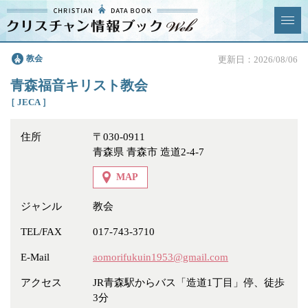
クリスチャン
教会
更新日：2026/08/06
News & Topics
情報ブックとは
青森福音キリスト教会
情報掲載の変更・追加につい
よくあるご質問
［ JECA ］
て
住所
〒030-0911
エリア
青森県 青森市 造道2-4-7
MAP
ジャンル
教会
ジャンル
全選択
全解除
TEL/FAX
017-743-3710
E-Mail
aomorifukuin1953@gmail.com
教会
学校・幼稚園・神学校
アクセス
JR青森駅からバス「造道1丁目」停、徒歩
特別集会奉仕者
医療・福祉
3分