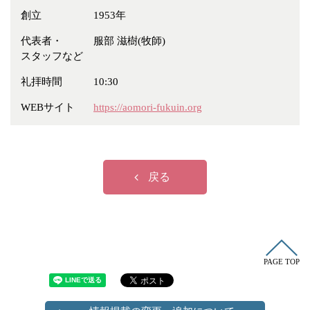
冠婚葬祭
各種団体
創立
1953年
教団教派
宿泊・研修施設
代表者・
服部 滋樹(牧師)
スタッフなど
お店・企業・その他
礼拝時間
10:30
フリーワード
WEBサイト
https://aomori-fukuin.org
戻る
PAGE TOP