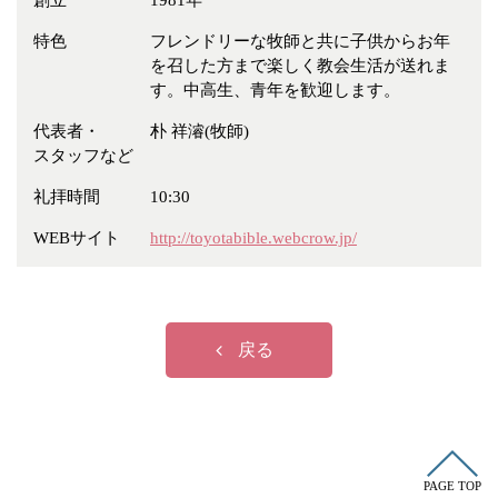
創立
1981年
冠婚葬祭
各種団体
特色
フレンドリーな牧師と共に子供からお年
教団教派
宿泊・研修施設
を召した方まで楽しく教会生活が送れま
す。中高生、青年を歓迎します。
お店・企業・その他
代表者・
朴 祥濬(牧師)
フリーワード
スタッフなど
礼拝時間
10:30
WEBサイト
http://toyotabible.webcrow.jp/
戻る
PAGE TOP