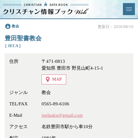
クリスチャン
教会
更新日：2026/08/10
News & Topics
情報ブックとは
豊田聖書教会
情報掲載の変更・追加につい
よくあるご質問
［ JECA ］
て
住所
〒471-0813
エリア
愛知県 豊田市 野見山町4-15-1
MAP
ジャンル
教会
ジャンル
全選択
全解除
TEL/FAX
0565-89-6106
E-Mail
joelpaku@gmail.com
教会
学校・幼稚園・神学校
アクセス
名鉄豊田市駅から車10分
特別集会奉仕者
医療・福祉