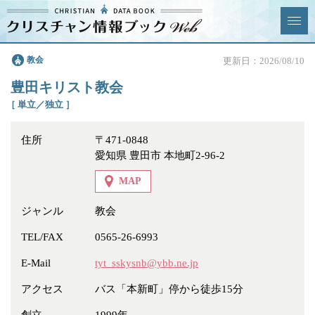
クリスチャン
教会
更新日：2026/08/10
News & Topics
情報ブックとは
豊田キリスト教会
情報掲載の変更・追加につい
よくあるご質問
［ 単立／独立 ］
て
住所
〒471-0848
エリア
愛知県 豊田市 本地町2-96-2
MAP
ジャンル
教会
ジャンル
全選択
全解除
TEL/FAX
0565-26-6993
E-Mail
tyt_sskysnb@ybb.ne.jp
教会
学校・幼稚園・神学校
アクセス
バス「本新町」停から徒歩15分
特別集会奉仕者
医療・福祉