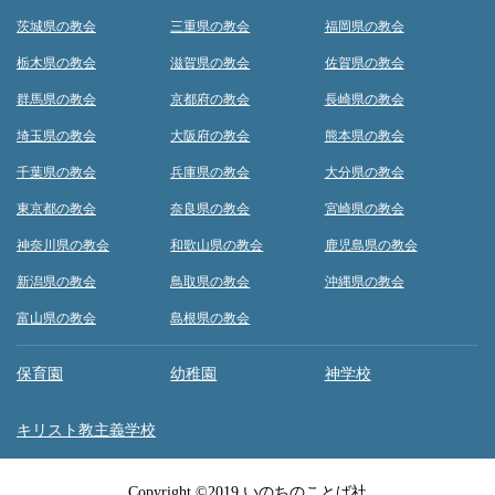
茨城県の教会
三重県の教会
福岡県の教会
栃木県の教会
滋賀県の教会
佐賀県の教会
群馬県の教会
京都府の教会
長崎県の教会
埼玉県の教会
大阪府の教会
熊本県の教会
千葉県の教会
兵庫県の教会
大分県の教会
東京都の教会
奈良県の教会
宮崎県の教会
神奈川県の教会
和歌山県の教会
鹿児島県の教会
新潟県の教会
鳥取県の教会
沖縄県の教会
富山県の教会
島根県の教会
保育園
幼稚園
神学校
キリスト教主義学校
Copyright ©2019 いのちのことば社