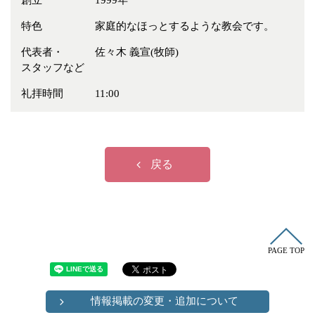
創立
1999年
冠婚葬祭
各種団体
特色
家庭的なほっとするような教会です。
教団教派
宿泊・研修施設
代表者・
佐々木 義宣(牧師)
お店・企業・その他
スタッフなど
フリーワード
礼拝時間
11:00
戻る
PAGE TOP
情報掲載の変更・追加について