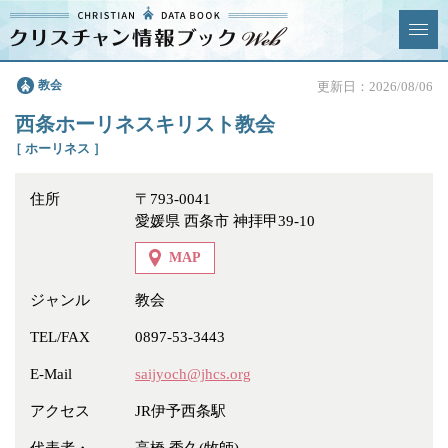
クリスチャン
教会
更新日：2026/08/06
News & Topics
情報ブックとは
西条ホーリネスキリスト教会
情報掲載の変更・追加につい
よくあるご質問
［ ホーリネス ］
て
住所
〒793-0041
エリア
愛媛県 西条市 神拝甲39-10
MAP
ジャンル
教会
ジャンル
全選択
全解除
TEL/FAX
0897-53-3443
E-Mail
saijyoch@jhcs.org
教会
学校・幼稚園・神学校
アクセス
JR伊予西条駅
特別集会奉仕者
医療・福祉