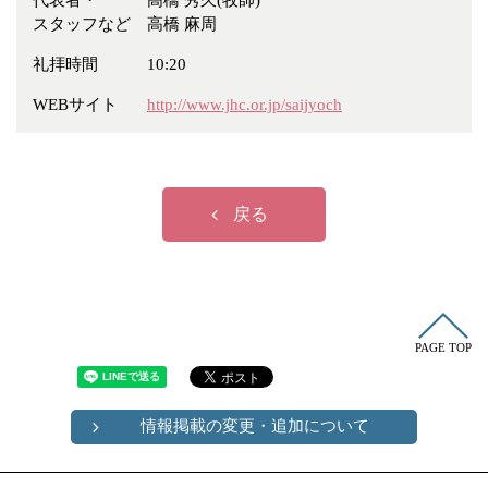
代表者・
高橋 秀久(牧師)
冠婚葬祭
各種団体
スタッフなど
高橋 麻周
教団教派
宿泊・研修施設
礼拝時間
10:20
お店・企業・その他
WEBサイト
http://www.jhc.or.jp/saijyoch
フリーワード
戻る
PAGE TOP
情報掲載の変更・追加について