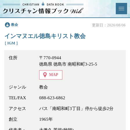
クリスチャン
教会
更新日：2026/08/06
News & Topics
情報ブックとは
インマヌエル徳島キリスト教会
情報掲載の変更・追加につい
よくあるご質問
［ IGM ］
て
住所
〒770-0944
エリア
徳島県 徳島市 南昭和町3-25-5
MAP
ジャンル
教会
ジャンル
全選択
全解除
TEL/FAX
088-623-6862
アクセス
バス「南昭和町3丁目」停から徒歩2分
教会
学校・幼稚園・神学校
創立
1965年
特別集会奉仕者
医療・福祉