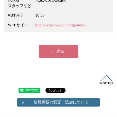
代表者・
大兼久 芳規(牧師)
冠婚葬祭
各種団体
スタッフなど
教団教派
宿泊・研修施設
礼拝時間
10:30
お店・企業・その他
WEBサイト
http://kyoritu-net.com/igmtoku/
フリーワード
戻る
PAGE TOP
情報掲載の変更・追加について